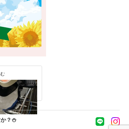
読む
すか？⛄