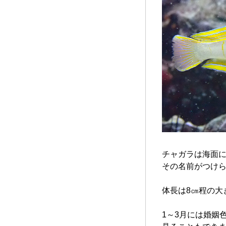
チャガラは海面
その名前がつけ
体長は8㎝程の大
1～3月には婚姻