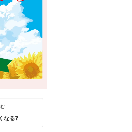
読む
軽くなる❓