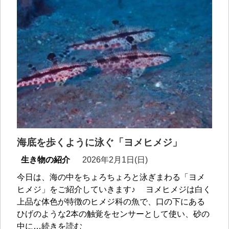
海底を歩くように泳ぐ「ヨメヒメジ」
生き物の紹介
2026年2月1日(日)
今日は、海の中をちょろちょろと泳ぎまわる「ヨメ
ヒメジ」をご紹介していきます♪ ヨメヒメジは白く
上品な体色が特徴のヒメジ科の魚で、口の下にある
ひげのような2本の触覚をセンサーとして使い、砂の
中に…続きを読む