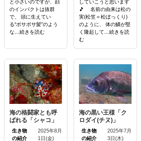
と小さいのですが、顔
していこうと思います
のインパクトは抜群
🎵 名前の由来は松の
で、 頭に生えてい
実(松笠＝松ぼっくり)
る“ボサボサ髪”のよう
のように、 体の鱗が堅
な…続きを読む
く隆起して…続きを読
む
海の格闘家とも呼
海の黒い王様「ク
ばれる「シャコ」
ロダイ(チヌ)」
生き物
2025年8月
生き物
2025年7月
の紹介
1日(金)
の紹介
3日(木)