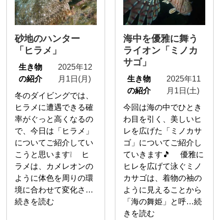
砂地のハンター
海中を優雅に舞う
「ヒラメ」
ライオン「ミノカ
サゴ」
生き物
2025年12
の紹介
月1日(月)
生き物
2025年11
の紹介
月1日(土)
冬のダイビングでは、
ヒラメに遭遇できる確
今回は海の中でひとき
率がぐっと高くなるの
わ目を引く、美しいヒ
で、今日は「ヒラメ」
レを広げた「ミノカサ
についてご紹介してい
ゴ」についてご紹介し
こうと思います❕ ヒ
ていきます🎵 優雅に
ラメは、カメレオンの
ヒレを広げて泳ぐミノ
ように体色を周りの環
カサゴは、着物の袖の
境に合わせて変化さ…
ように見えることから
続きを読む
「海の舞姫」と呼…続
きを読む