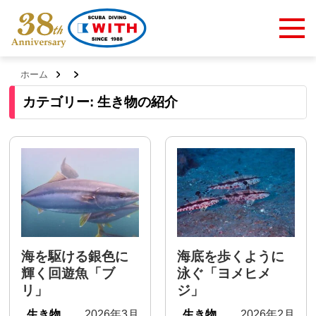
ホーム
カテゴリー:
生き物の紹介
海を駆ける銀色に
海底を歩くように
輝く回遊魚「ブ
泳ぐ「ヨメヒメ
リ」
ジ」
生き物
2026年3月
生き物
2026年2月