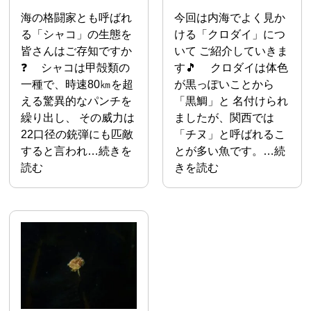
海の格闘家とも呼ばれ
今回は内海でよく見か
る「シャコ」の生態を
ける「クロダイ」につ
皆さんはご存知ですか
いて ご紹介していきま
❓ シャコは甲殻類の
す🎵 クロダイは体色
一種で、時速80㎞を超
が黒っぽいことから
える驚異的なパンチを
「黒鯛」と 名付けられ
繰り出し、 その威力は
ましたが、関西では
22口径の銃弾にも匹敵
「チヌ」と呼ばれるこ
すると言われ…続きを
とが多い魚です。…続
読む
きを読む